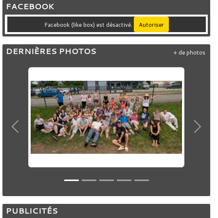
FACEBOOK
Facebook (like box) est désactivé.
Autoriser
DERNIÈRES PHOTOS
+ de photos
Précedent
Suiva
PUBLICITÉS