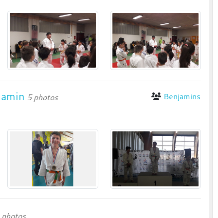
jamin
Benjamins
5 photos
 photos