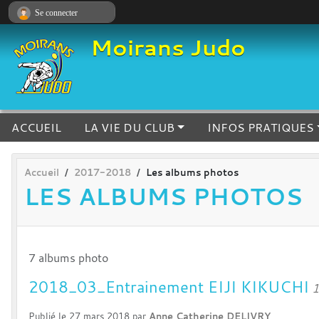
Panneau de gestion des cookies
Se connecter
Moirans Judo
ACCUEIL
LA VIE DU CLUB
INFOS PRATIQUES
Accueil
2017-2018
Les albums photos
LES ALBUMS PHOTOS
7 albums photo
2018_03_Entrainement EIJI KIKUCHI
1
Publié le
27 mars 2018
par
Anne Catherine DELIVRY