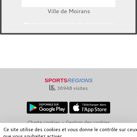
Ville de Moirans
SPORTS
REGIONS
36948
visites
Charte cookies
Gestion des cookies
Informations légales
Signaler un contenu inapproprié
Ce site utilise des cookies et vous donne le contrôle sur ceu
que vous souhaitez activer