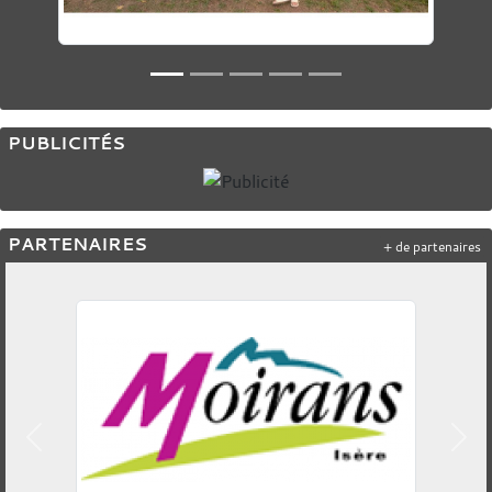
PUBLICITÉS
PARTENAIRES
+ de partenaires
Précedent
Suiv