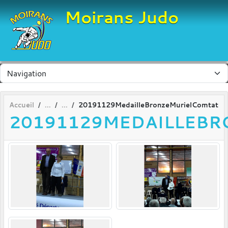
Panneau de gestion des cookies
Moirans Judo
Accueil
20191129MedailleBronzeMurielComtat
20191129MEDAILLEB