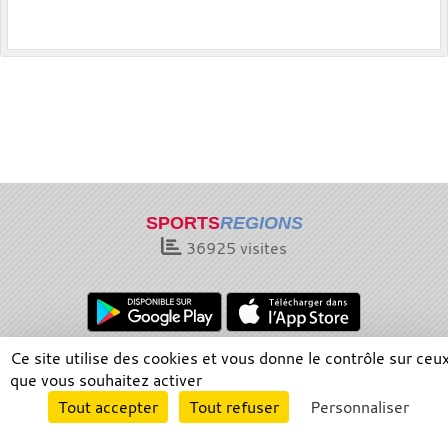
SPORTS
REGIONS
36925
visites
Ce site utilise des cookies et vous donne le contrôle sur ceu
Charte cookies
Gestion des cookies
que vous souhaitez activer
Informations légales
Signaler un contenu inapproprié
Envie de participer ?
Tout accepter
Tout refuser
Personnaliser
Connexion